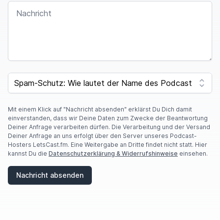
NACHRICHT
I
F
SPAM CAPTCHA
Y
O
U
A
Mit einem Klick auf "Nachricht absenden" erklärst Du Dich damit
R
einverstanden, dass wir Deine Daten zum Zwecke der Beantwortung
E
Deiner Anfrage verarbeiten dürfen. Die Verarbeitung und der Versand
A
Deiner Anfrage an uns erfolgt über den Server unseres Podcast-
H
Hosters LetsCast.fm. Eine Weitergabe an Dritte findet nicht statt. Hier
U
kannst Du die
Datenschutzerklärung & Widerrufshinweise
einsehen.
M
A
Nachricht absenden
N
,
I
G
N