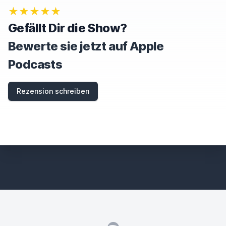
O
★★★★★
R
E
Gefällt Dir die Show?
T
H
Bewerte sie jetzt auf Apple
I
S
Podcasts
F
I
E
Rezension schreiben
L
D