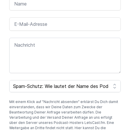
E-MAIL-ADRESSE
NACHRICHT
I
F
SPAM CAPTCHA
Y
O
U
A
Mit einem Klick auf "Nachricht absenden" erklärst Du Dich damit
R
einverstanden, dass wir Deine Daten zum Zwecke der
E
Beantwortung Deiner Anfrage verarbeiten dürfen. Die
A
Verarbeitung und der Versand Deiner Anfrage an uns erfolgt
H
über den Server unseres Podcast-Hosters LetsCast.fm. Eine
U
Weitergabe an Dritte findet nicht statt. Hier kannst Du die