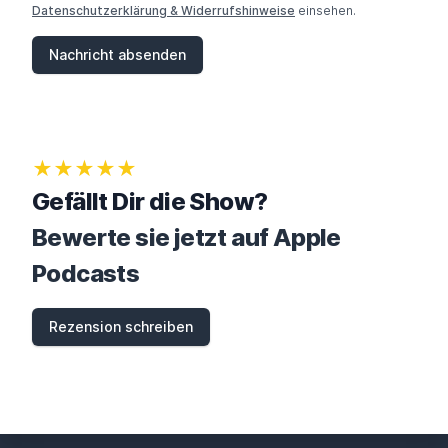
M
Datenschutzerklärung & Widerrufshinweise
einsehen.
A
N
Nachricht absenden
,
I
G
N
O
R
★★★★★
E
T
Gefällt Dir die Show?
H
I
Bewerte sie jetzt auf Apple
S
F
Podcasts
I
E
L
Rezension schreiben
D