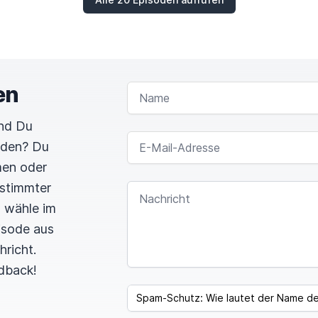
en
NAME
und Du
E-MAIL-ADRESSE
rden? Du
men oder
estimmter
NACHRICHT
n wähle im
pisode aus
hricht.
dback!
SPAM CAPTCHA